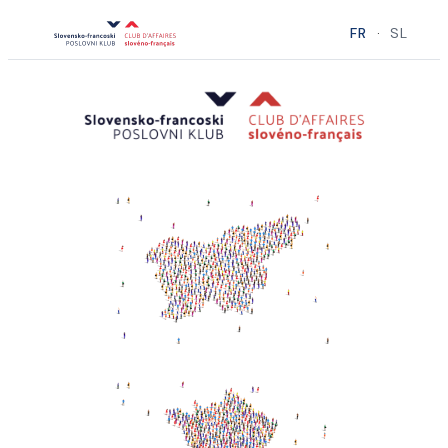
Skip
FR
·
SL
to
content